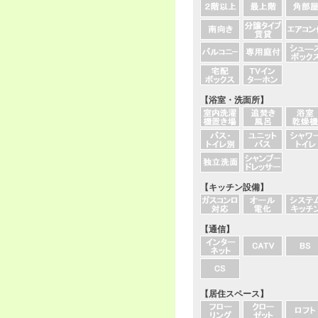
【浴室・洗面所】
【キッチン設備】
【通信】
【居住スペース】